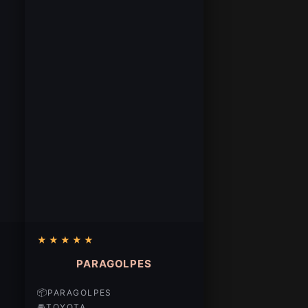
★
★
★
★
★
PARAGOLPES
📦
PARAGOLPES
🚘
TOYOTA