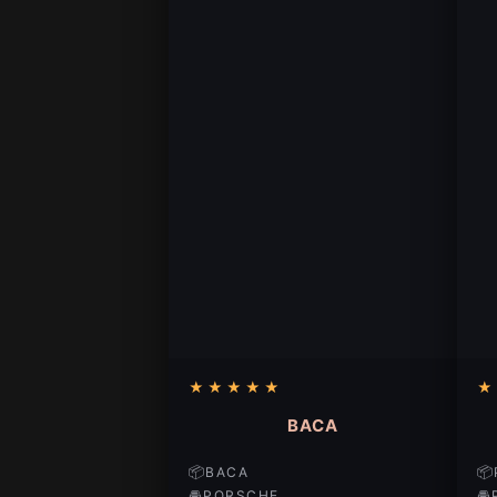
★
★
★
★
★
★
BACA
📦
📦
BACA
🚘
🚘
PORSCHE