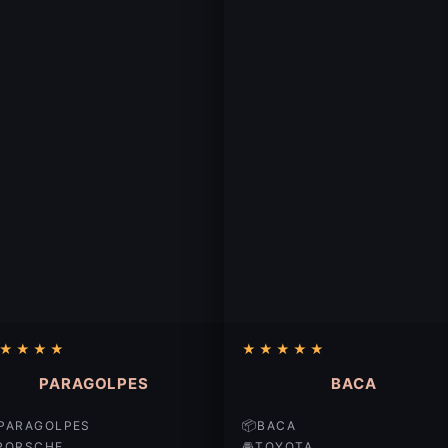
★
★
★
★
★
★
★
★
★
PARAGOLPES
BACA
📦
PARAGOLPES
BACA
🚘
PORSCHE
TOYOTA