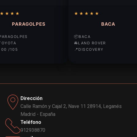
★
★
★
★
★
★
★
★
★
PARAGOLPES
BACA
📦
PARAGOLPES
BACA
🚘
TOYOTA
LAND ROVER
📍
100 /105
DISCOVERY
Dirección
Calle Ramón y Cajal 2, Nave 11 28914, Leganés
Madrid - España
Teléfono
912938870