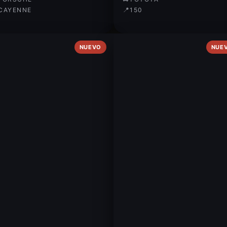
📍
CAYENNE
150
NUEVO
NUE