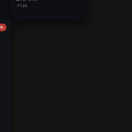
📍
120
VO